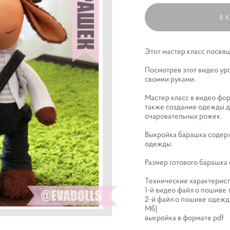
В 
Этот мастер класс посвя
Посмотрев этот видео уро
своими руками.
Мастер класс в видео фор
также создание одежды д
очаровательных рожек.
​Выкройка барашка содер
одежды.
Размер готового барашка 
Технические характерист
1-й видео файл о пошиве т
2-й файл о пошиве одежд
Мб)
выкройка в формате pdf