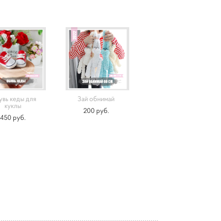
вь кеды для
Зай обнимай
куклы
200 pуб.
450 pуб.