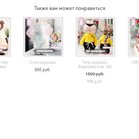
Также вам может понравиться
стер
Слон игрушка
Тигр игрушка.
Обу
ойка
Выкройка и мк. 2в1
500 pуб.
1 500 pуб.
990 pуб.