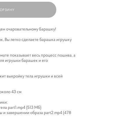
КОРЗИНУ
щен очаровательному Барашку!
к, Вы легко сделаете барашка игрушку
мате показывает весь процесс пошива, а
ля игрушки барашек и его
жит выкройку тела игрушки и всей
около 43 см
ики:
ела part1.mp4 (513 Мб)
ы и завершении образа part2.mp4 (478