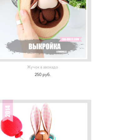
Жучок в авокадо
250 pуб.