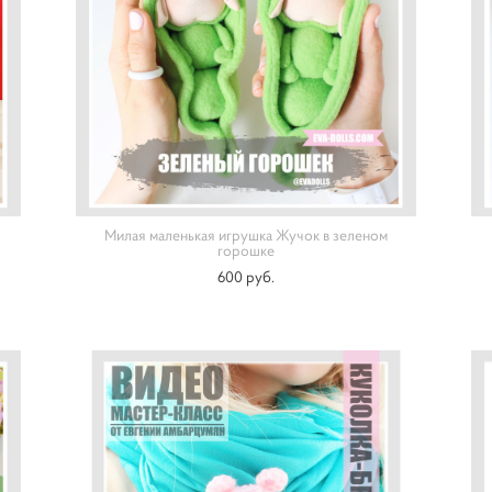
Милая маленькая игрушка Жучок в зеленом
горошке
600 pуб.