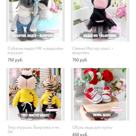
Собачки видео МК и выкройки
Свинка Мастер класс +
игрушек
выкройка
750 pуб.
750 pуб.
Тигр игрушка. Выкройка и мк.
Обувь кеды для куклы
2в1
450 pуб.