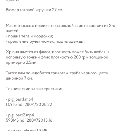
Размер готовой игрушки 27 см.
Мастер класс о пошиве текстильной свинки состоит из 2-х
частей:
- пошив тела и мордочки;
- крепление ручек-ножек, пошив одежды.
Хрюня шьется из флиса, плотность может быть любая, я
использую тонкий флис плотностью 200 гр и толщиной
примерно 2.5мм.
Также вам понадобится трикотаж-труба черного цвета
шириной 7 см.
Технические характеристики:
- pig_part1.mp4
1.09Гб hd 1280×720 28:22
- pig_part2.mp4
593МБ hd 1280×720 13:16
- pattern_pig.pdf 1,8МБ