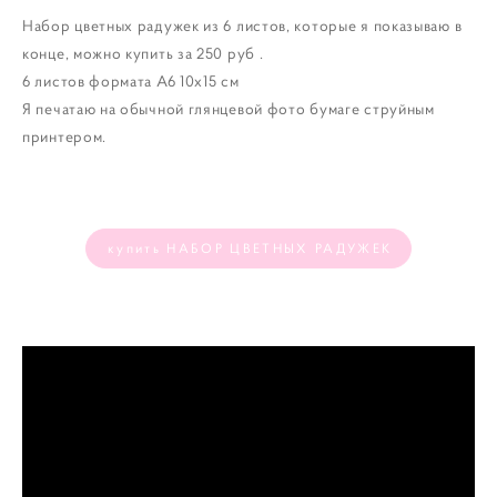
Набор цветных радужек из 6 листов, которые я показываю в
конце, можно купить за 250 руб .
6 листов формата А6 10х15 см
Я печатаю на обычной глянцевой фото бумаге струйным
принтером.
купить НАБОР ЦВЕТНЫХ РАДУЖЕК