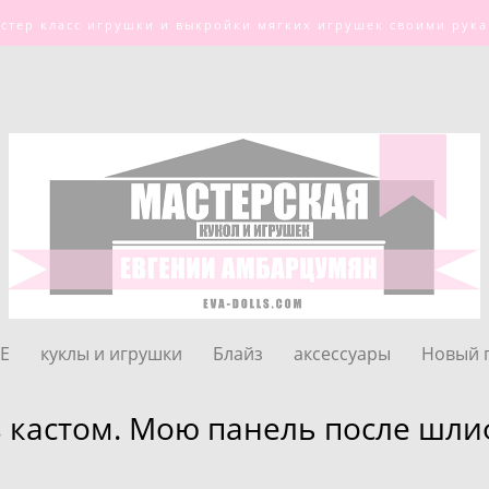
стер класс игрушки и выкройки мягких игрушек своими рук
СЕ
куклы и игрушки
Блайз
аксессуары
Новый 
 кастом. Мою панель после шл