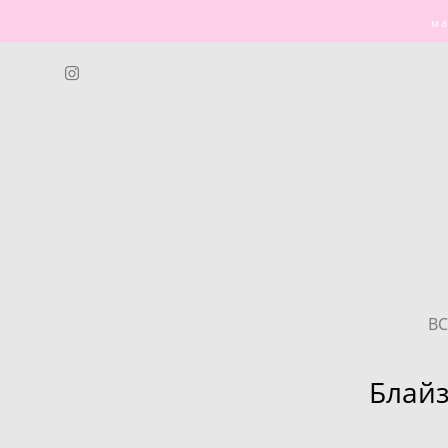
ма
В
Блайз