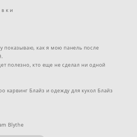
овки
у показываю, как я мою панель после
й.
ет полезно, кто еще не сделал ни одной
о карвинг Блайз и одежду для кукол Блайз
am Blythe