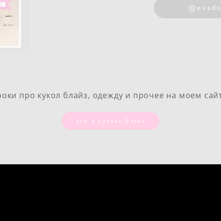
@evadol
оки про кукол блайз, одежду и прочее на моем сай
все о куклах Блайз